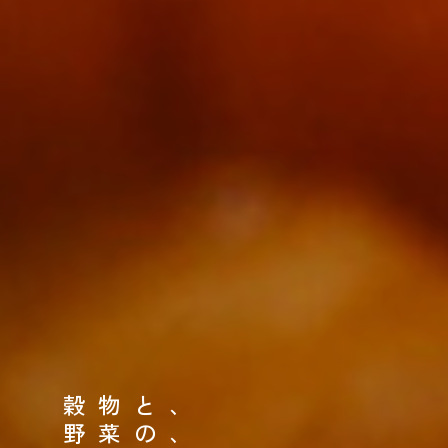
穀物と、
野菜の、